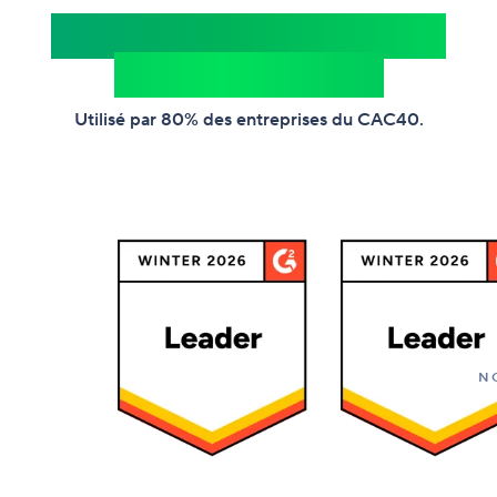
Deux leaders mondiaux,
une seule vision.
Utilisé par 80% des entreprises du CAC40.
N