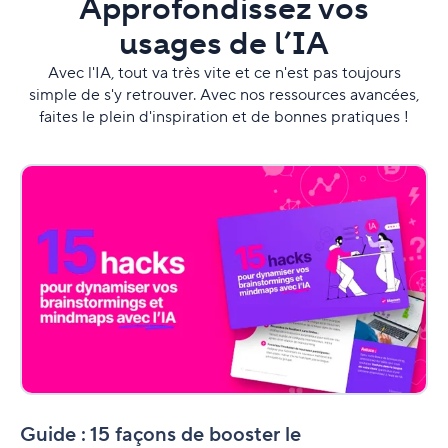
Approfondissez vos
usages de l’IA
Avec l'IA, tout va très vite et ce n'est pas toujours
simple de s'y retrouver. Avec nos ressources avancées,
faites le plein d'inspiration et de bonnes pratiques !
Guide
:
15
façons
de
booster
le
brainstorming
avec
l'IA
Guide : 15 façons de booster le