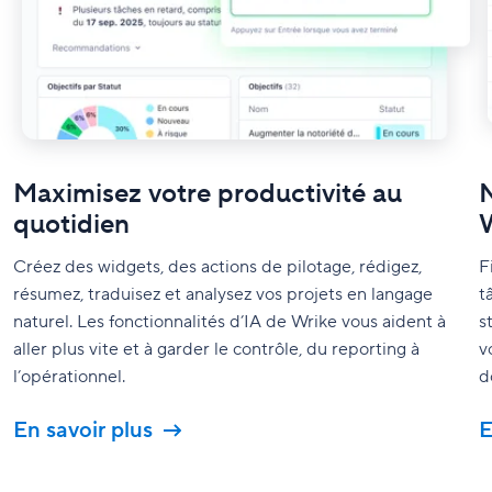
Maximisez votre productivité au
N
quotidien
W
Créez des widgets, des actions de pilotage, rédigez,
F
résumez, traduisez et analysez vos projets en langage
t
naturel. Les fonctionnalités d’IA de Wrike vous aident à
s
aller plus vite et à garder le contrôle, du reporting à
v
l’opérationnel.
d
En savoir plus
E