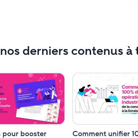
nos derniers contenus à 
Comment
unifier
100
%
de
e
vos
opérations
industrielles,
de
la
Comment unifier 1
s pour booster
n
conception