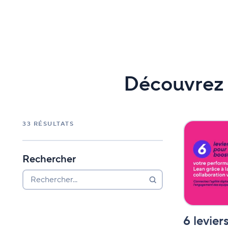
Découvrez 
33
RÉSULTATS
6
leviers
pour
booster
Rechercher
votre
performanc
Rechercher...
Lean
grâce
à
la
6 levier
collaboratio