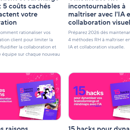
collaboration
incontournables à
 : 5 coûts cachés
visuelle
maîtriser avec l'IA e
actent votre
n
collaboration visuel
ration
Préparez 2026 dès maintenan
omment rationaliser vos
4 méthodes RH à maîtriser e
ation client pour limiter la
IA et collaboration visuelle.
 fluidifier la collaboration et
re équipe sur chaque nouveau
15
hacks
pour
dynamiser
vos
n
brainstormings
et
mindmaps
avec
l'IA
s raisons
15 hacks pour dyna