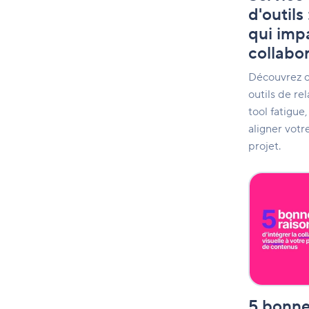
impactent
d'outils
votre
qui imp
collaboratio
collabo
Découvrez c
outils de rel
tool fatigue,
aligner vot
projet.
5
bonnes
raisons
d’intégrer
la
collaboratio
visuelle
à
votre
production
5 bonne