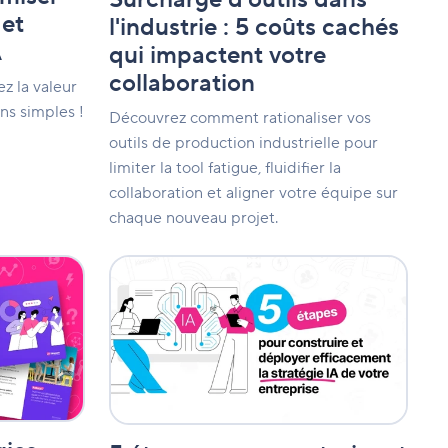
votre
 et
l'industrie : 5 coûts cachés
collaboration
A
qui impactent votre
collaboration
z la valeur
ns simples !
Découvrez comment rationaliser vos
outils de production industrielle pour
limiter la tool fatigue, fluidifier la
collaboration et aligner votre équipe sur
chaque nouveau projet.
5
étapes
pour
construire
et
déployer
efficacement
la
stratégie
IA