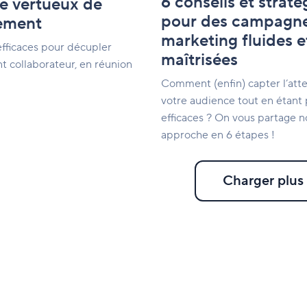
6 conseils et straté
le vertueux de
maîtrisées
pour des campagn
ement
marketing fluides e
efficaces pour décupler
maîtrisées
t collaborateur, en réunion
Comment (enfin) capter l’att
votre audience tout en étant 
efficaces ? On vous partage n
approche en 6 étapes !
Charger plus