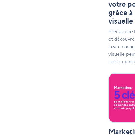
votre p
visuelle
grâce à 
visuelle
Prenez une 
et découvre
Lean manage
visuelle peu
performance 
Marketing
:
5
clés
pour
piloter
vos
demandes
entrantes
Marketin
en