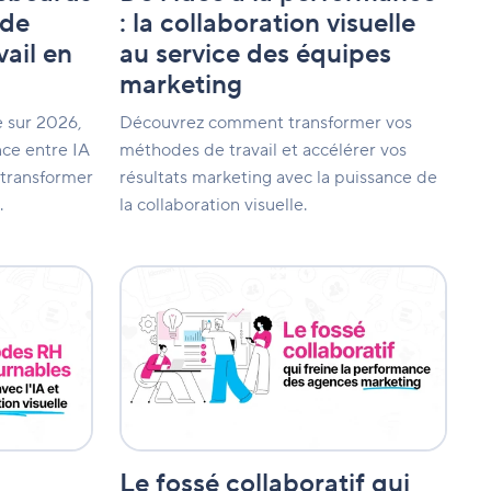
service
 de
: la collaboration visuelle
des
vail en
au service des équipes
équipes
marketing
marketing
 sur 2026,
Découvrez comment transformer vos
nce entre IA
méthodes de travail et accélérer vos
 transformer
résultats marketing avec la puissance de
.
la collaboration visuelle.
Le
fossé
collaboratif
qui
freine
la
performance
des
agences
marketing
Le fossé collaboratif qui