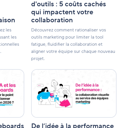
d'outils : 5 coûts cachés
collaboration
qui impactent votre
aison
collaboration
ez les
Découvrez comment rationaliser vos
sant les
outils marketing pour limiter la tool
tionnelles
fatigue, fluidifier la collaboration et
.
aligner votre équipe sur chaque nouveau
projet.
De
l’idée
à
la
performance
:
la
collaboration
visuelle
au
iteboards
De l’idée à la performance