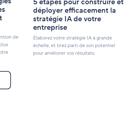
gies
5 étapes pour construire et
de
es
déployer efficacement la
votre
t
stratégie IA de votre
entreprise
entreprise
ention de
Élaborez votre stratégie IA à grande
plus
échelle, et tirez parti de son potentiel
otre
pour améliorer vos résultats.