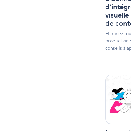
de
d’intégr
contenus
visuelle
de cont
Éliminez tou
production 
conseils à a
Le
cercle
vertueux
de
l'engageme