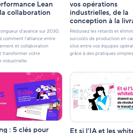
vos opérations
erformance Lean
à
industrielles, de la
la collaboration
la
livraison
conception à la livr
Réduisez les retards et élimin
longueur d’avance sur 2030,
surcoûts de production en cas
z comment l’alliance entre
silos entre vos équipes opéra
ment et collaboration
grâce à des pratiques simples
t transformer votre
industrielle.
Et
si
l’IA
et
les
whiteboards
étaient
sur
le
g : 5 clés pour
point
Et si l’IA et les wh