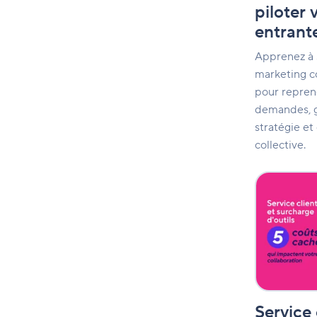
mode
piloter
projet
entrant
Apprenez à 
marketing 
pour repren
demandes, g
stratégie et
collective.
Service
client
et
surcharge
d'outils
:
5
coûts
cachés
qui
Service 