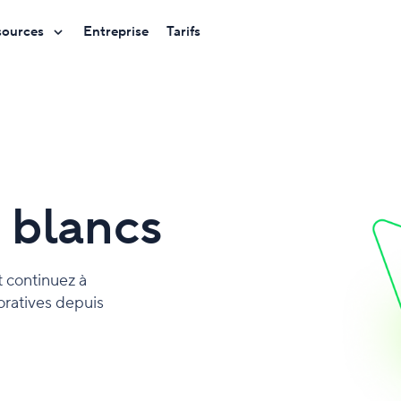
sources
Entreprise
Tarifs
s blancs
t continuez à
oratives depuis