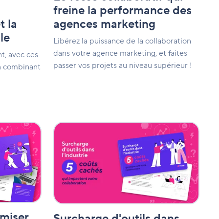
freine la performance des
t la
agences marketing
le
Libérez la puissance de la collaboration
dans votre agence marketing, et faites
t, avec ces
passer vos projets au niveau supérieur !
n combinant
Surcharge
d'outils
dans
l'industrie
:
5
coûts
cachés
qui
impactent
miser
Surcharge d'outils dans