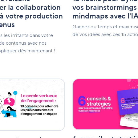
er la collaboration
vos brainstormings
 à votre production
mindmaps avec l'I
enus
Gagnez du temps et maximise
de vos idées avec ces 15 actio
s les irritants dans votre
de contenus avec nos
ppliquer dès maintenant !
6
conseils
et
stratégies
nt
pour
des
campagnes
marketing
fluides
et