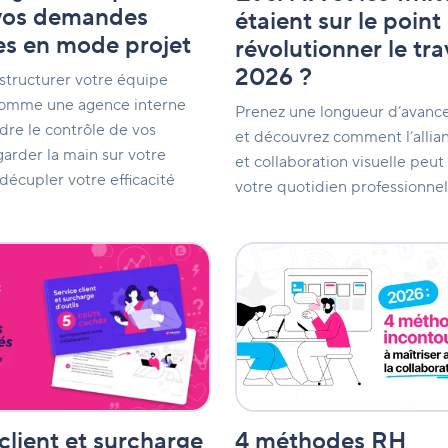
de
 vos demandes
étaient sur le point
révolutionner
es en mode projet
révolutionner le tra
le
travail
2026 ?
structurer votre équipe
en
2026
comme une agence interne
Prenez une longueur d’avance
?
dre le contrôle de vos
et découvrez comment l’allia
arder la main sur votre
et collaboration visuelle peut
 décupler votre efficacité
votre quotidien professionnel
4
méthodes
RH
incontournables
à
maîtriser
avec
l'IA
et
la
4 méthodes RH
client et surcharge