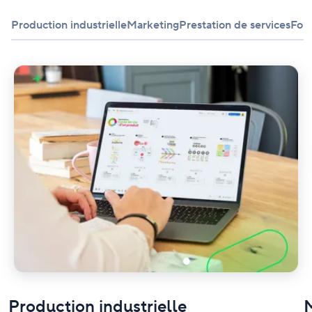
Production industrielle
Marketing
Prestation de services
For
Production industrielle