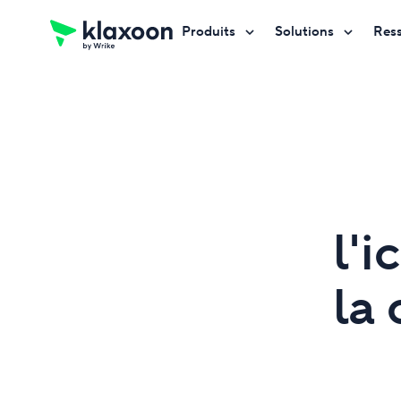
Produits
Solutions
Res
Demander une démo
Demander une démo
Demander une démo
l'i
la 