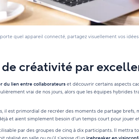
porte quel appareil connecté, partagez visuellement vos idées
 de créativité par excell
r du lien entre collaborateurs
et découvrir certains aspects ca
iculièrement vrai de nos jours, alors que les équipes hybrides t
us, il est primordial de recréer des moments de partage brefs, 
jà et aient simplement besoin d’un temps court pour jouer et s
tilisable par des groupes de cinq à dix participants. Il mettra 
it réalisé en salle ou qu’il s’agisse d’un
icebreaker en visiocon