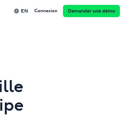
EN
Connexion
Demander une démo
ille
uipe