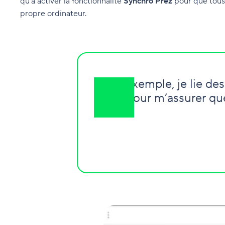
qu’à activer la fonctionnalité
Synchro Prez
pour que tous l
propre ordinateur.
Par exemple, je lie d
pour m’assurer que