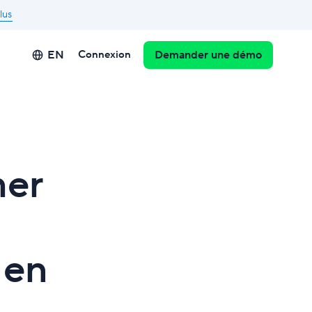
lus
EN
Connexion
Demander une démo
mer
 en