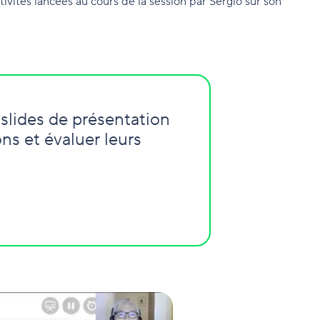
ctivités lancées au cours de la session par Sergio sur son
slides de présentation
ns et évaluer leurs