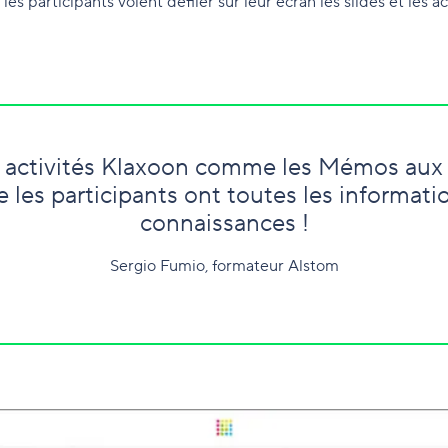
es participants voient défiler sur leur écran les slides et les a
es activités Klaxoon comme les Mémos aux 
 les participants ont toutes les informatio
connaissances !
Sergio Fumio, formateur Alstom