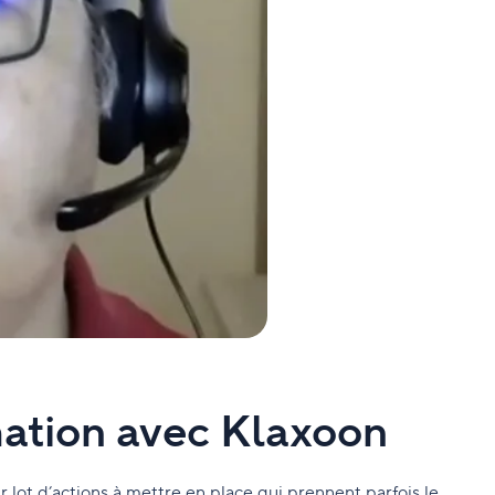
mation avec Klaxoon
r lot d’actions à mettre en place qui prennent parfois le